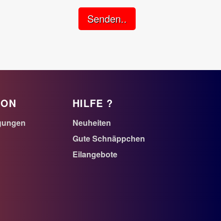
Senden..
ION
HILFE ?
gungen
Neuheiten
Gute Schnäppchen
Eilangebote
n