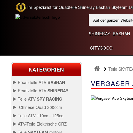
Ihr Spezialist für Quadteile Shineray Bashan Skyteam Dir
SHINERAY
BASHAN
CITYCOCO
KATEGORIEN
Teile SKYTE
VERGASER 
Ersatzteile ATV
BASHAN
BASHAN 200CC BS200S3
Ersatzteile ATV
SHINERAY
SHINERAY 250 STIXE ST9E
Teile ATV
SPY RACING
SPY250F1
Chinese Quad 200ccm
ERSATZ CHINESE QUAD
Teile ATV 110cc - 125cc
200CCM
TEILE ATV 110CC -
ATV-Teile Elektrische CRZ
QUAD SHINERAY 300
125CC
SPY250F3
Antrieb
ATV-TEILE
Teile
SKYTEAM
motors