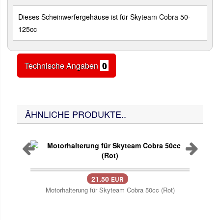
Dieses Scheinwerfergehäuse ist für Skyteam Cobra 50-
125cc
Technische Angaben
0
ÄHNLICHE PRODUKTE..
21.50
EUR
Motorhalterung für Skyteam Cobra 50cc (Rot)
M