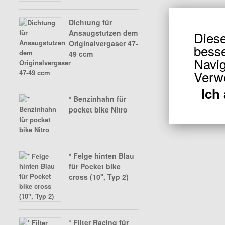
SHINERAY TEILE 350CCM
Dichtung für
Ansaugstutzen dem
Diese
Originalvergaser 47-
besse
49 ccm
Navig
Verw
Ich
* Benzinhahn für
pocket bike Nitro
* Felge hinten Blau
für Pocket bike
cross (10'', Typ 2)
* Filter Racing für