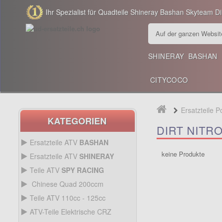
Ihr Spezialist für Quadteile Shineray Bashan Skyteam Dir
SHINERAY
BASHAN
CITYCOCO
Ersatzteile P
KATEGORIEN
DIRT NITR
Ersatzteile ATV
BASHAN
BASHAN 200CC BS200S3
keine Produkte
Ersatzteile ATV
SHINERAY
SHINERAY 250 STIXE ST9E
Teile ATV
SPY RACING
SPY250F1
Chinese Quad 200ccm
ERSATZ CHINESE QUAD
Teile ATV 110cc - 125cc
200CCM
TEILE ATV 110CC -
ATV-Teile Elektrische CRZ
125CC
SPY250F3
Antrieb
ATV-TEILE