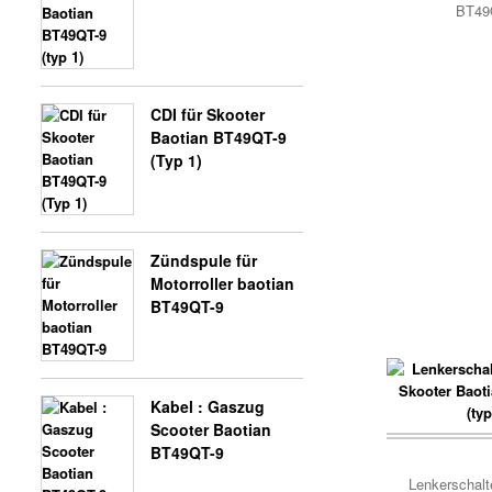
BT49
CDI für Skooter
Baotian BT49QT-9
(Typ 1)
Zündspule für
Motorroller baotian
BT49QT-9
Kabel : Gaszug
Scooter Baotian
BT49QT-9
Lenkerschalte