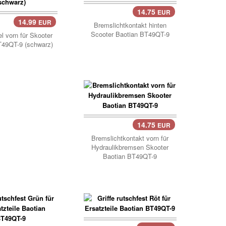
14.75
EUR
Korb..
14.99
EUR
..
Bremslichtkontakt hinten
Scooter Baotian BT49QT-9
 vorn für Skooter
T49QT-9 (schwarz)
14.75
EUR
Korb..
Bremslichtkontakt vorn für
Hydraulikbremsen Skooter
Baotian BT49QT-9