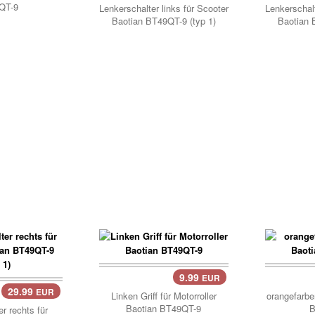
QT-9
Lenkerschalter links für Scooter
Lenkerschalt
Baotian BT49QT-9 (typ 1)
Baotian 
9.99
EUR
Korb..
Korb
29.99
EUR
Linken Griff für Motorroller
orangefarben
Baotian BT49QT-9
B
r rechts für