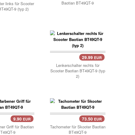
Baotian BT49QT-9
er links für Scooter
BT49QT-9 (typ 2)
29.99
EUR
Lenkerschalter rechts für
Scooter Baotian BT49QT-9 (typ
2)
9.90
73.50
EUR
EUR
..
Korb..
er Griff für Baotian
Tachometer für Skooter Baotian
T49QT-9
BT49QT-9