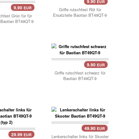
9.90
EUR
Korb..
9.90
EUR
..
Griffe rutschfest Röt für
Ersatzteile Baotian BT49QT-9
chfest Grün für für
e Baotian BT49QT-9
9.90
EUR
Korb..
Griffe rutschfest schwarz für
Baotian BT49QT-9
49.90
EUR
Korb..
29.99
EUR
Lenkerschalter links für Skooter