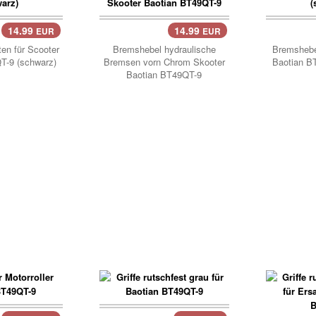
14.99
14.99
EUR
EUR
Korb
en für Scooter
Bremshebel hydraulische
Bremshebel
T-9 (schwarz)
Bremsen vorn Chrom Skooter
Baotian B
Baotian BT49QT-9