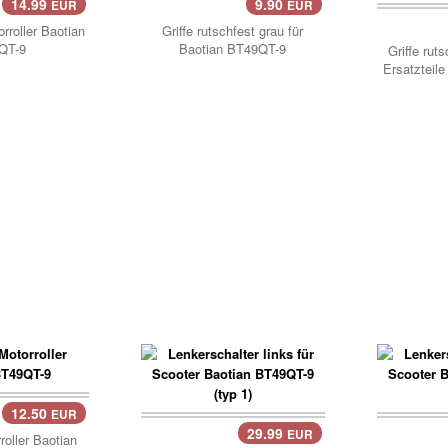
14.99
9.90
EUR
EUR
Korb
orroller Baotian
Griffe rutschfest grau für
QT-9
Baotian BT49QT-9
Griffe ruts
Ersatzteil
12.50
EUR
29.99
EUR
roller Baotian