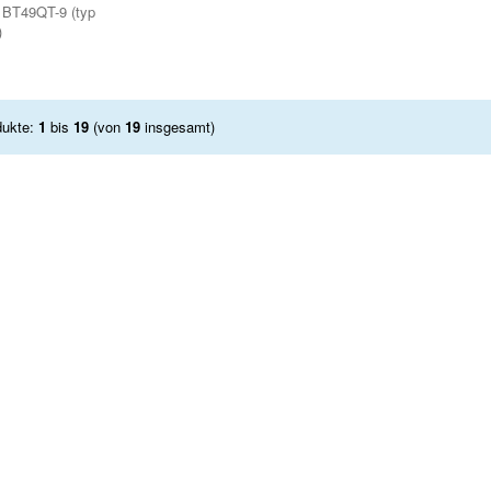
 BT49QT-9 (typ
)
dukte:
1
bis
19
(von
19
insgesamt)