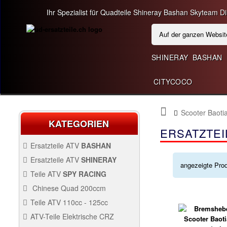
Ihr Spezialist für Quadteile Shineray Bashan Skyteam Dir
SHINERAY
BASHAN
CITYCOCO
Scooter Baotia
KATEGORIEN
ERSATZTEI
Ersatzteile ATV
BASHAN
BASHAN 200CC BS200S3
Ersatzteile ATV
SHINERAY
angezeigte Pro
SHINERAY 250 STIXE ST9E
Teile ATV
SPY RACING
SPY250F1
Chinese Quad 200ccm
ERSATZ CHINESE QUAD
Teile ATV 110cc - 125cc
200CCM
TEILE ATV 110CC -
ATV-Teile Elektrische CRZ
QUAD SHINERAY 300
125CC
SPY250F3
Antrieb
ATV-TEILE