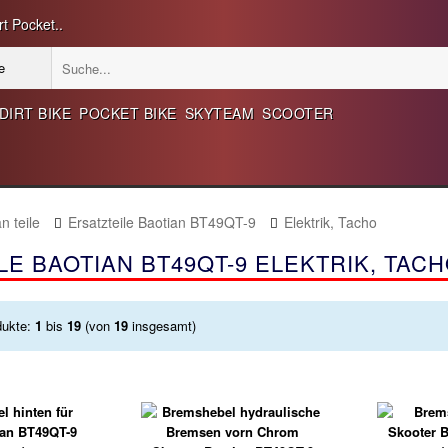
t Pocket..
DIRT BIKE
POCKET BIKE
SKYTEAM
SCOOTER
n teile
Ersatzteile Baotian BT49QT-9
Elektrik, Tacho
LE BAOTIAN BT49QT-9 ELEKTRIK, TAC
dukte:
1
bis
19
(von
19
insgesamt)