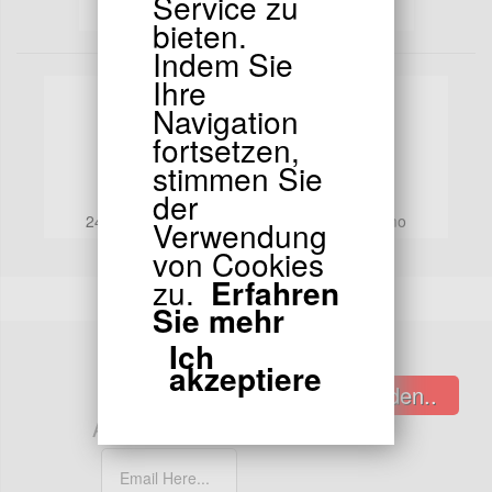
Service zu
Alle Transaktionen sind 100% sicher
bieten.
Indem Sie
Ihre
Navigation
fortsetzen,
stimmen Sie
BESTELLUNGEN
der
Verfolgbare Bestellungen
24/48 Stunden mit Chronopost oder Colissimo
Verwendung
von Cookies
zu.
Erfahren
Sie mehr
Ich
akzeptiere
Senden..
E-MAILS
ABONNIEREN