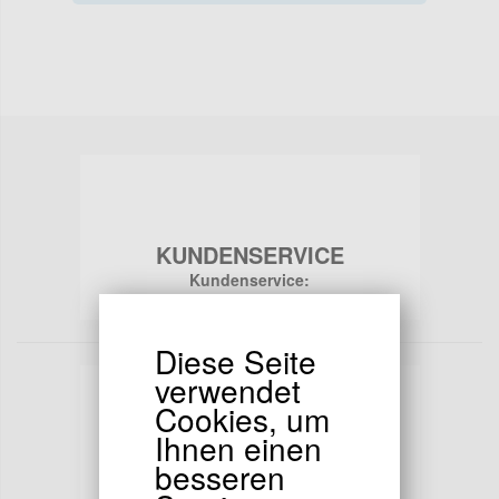
KUNDENSERVICE
Kundenservice:
Für weitere Informationen,
Helfen ?
Diese Seite
verwendet
Cookies, um
Ihnen einen
TRANSAKTIONEN
besseren
Sichere Zahlung: