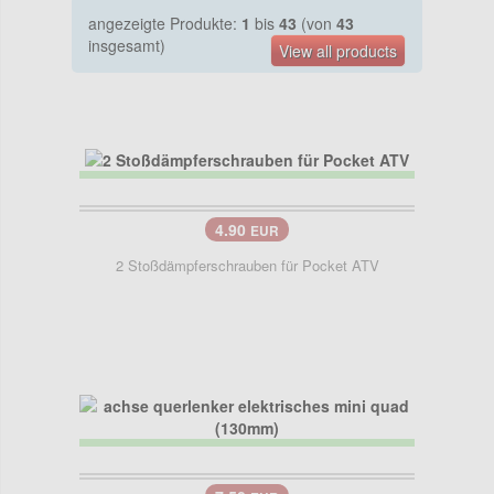
angezeigte Produkte:
1
bis
43
(von
43
insgesamt)
View all products
4.90
EUR
2 Stoßdämpferschrauben für Pocket ATV