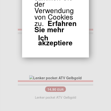
der
Verwendung
von Cookies
zu.
Erfahren
Sie mehr
Ich
14.90
EUR
akzeptiere
Lenker pocket ATV (Rot)
14.90
EUR
Lenker pocket ATV Gelbgold