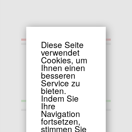
Diese Seite
14.90
verwendet
EUR
Cookies, um
Lenker fur pocket ATV type2 (Rot)
Ihnen einen
besseren
Service zu
bieten.
Indem Sie
Ihre
Navigation
14.90
EUR
fortsetzen,
Lenker pocket ATV (grün)
stimmen Sie