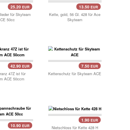
25.20
13.50
EUR
EUR
..
Korb..
lieder für Skyteam
Kette, gold, 56 Gl. 428 für Ace
CE 50cc
Skyteam
42.90
7.50
EUR
EUR
..
Korb..
ranz 47Z ist für
Kettenschutz für Skyteam ACE
am ACE 50ccm
1.90
EUR
Korb..
10.90
EUR
..
Nietschloss für Kette 428 H