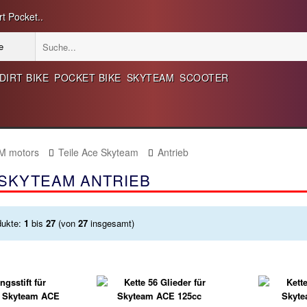
t Pocket..
DIRT BIKE
POCKET BIKE
SKYTEAM
SCOOTER
M motors
Teile Ace Skyteam
Antrieb
 SKYTEAM ANTRIEB
dukte:
1
bis
27
(von
27
insgesamt)