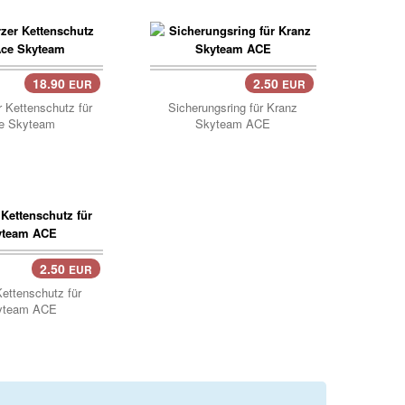
18.90
2.50
EUR
EUR
..
Korb..
 Kettenschutz für
Sicherungsring für Kranz
e Skyteam
Skyteam ACE
2.50
EUR
..
Kettenschutz für
yteam ACE