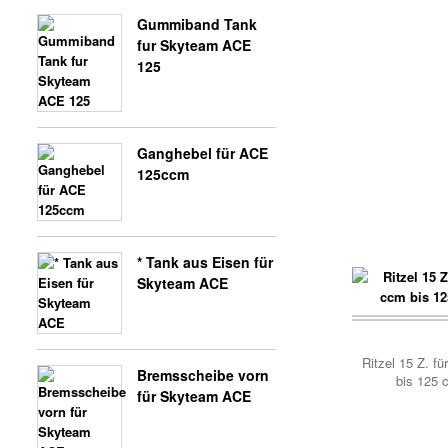
SHINERAY 250 ST9C
Gummiband Tank
fur Skyteam ACE
125
Ganghebel für ACE
125ccm
SHINERAY 250 STXE
* Tank aus Eisen für
Skyteam ACE
Korb..
Ritzel 15 Z. f
Bremsscheibe vorn
bis 125 
für Skyteam ACE
SHINERAY TEILE 200 ST9