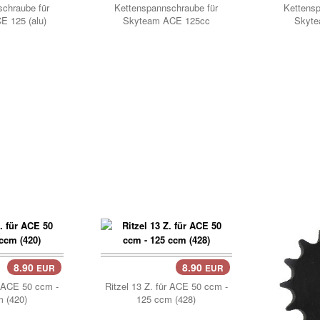
chraube für
Kettenspannschraube für
Kettensp
 125 (alu)
Skyteam ACE 125cc
Skyte
8.90
8.90
EUR
EUR
Korb..
r ACE 50 ccm -
Ritzel 13 Z. für ACE 50 ccm -
 (420)
125 ccm (428)