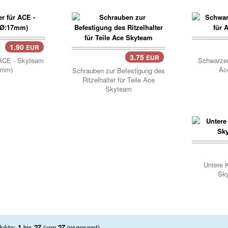
1.90
EUR
Korb
3.75
EUR
Korb..
r ACE - Skyteam
Schwarzer
7mm)
Ac
Schrauben zur Befestigung des
Ritzelhalter für Teile Ace
Skyteam
Korb
Untere 
Sk
dukte:
1
bis
27
(von
27
insgesamt)