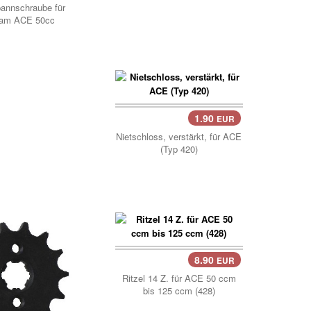
annschraube für
am ACE 50cc
1.90
EUR
Korb..
Nietschloss, verstärkt, für ACE
(Typ 420)
8.90
EUR
Korb..
Ritzel 14 Z. für ACE 50 ccm
bis 125 ccm (428)