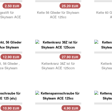
2.50
25.20
EUR
EUR
Korb..
Korb
sstift für
Kette 56 Glieder für Skyteam
Kette 60 G
r Skyteam ACE
ACE 125cc
A
12.90
27.90
EUR
EUR
Korb..
Korb
t, 56 Glieder ,
Kettenkranz 38Z ist für
Kettenk
Ace Skyteam
Skyteam ACE 125ccm
Skyte
10.90
4.90
EUR
EUR
Korb..
Korb