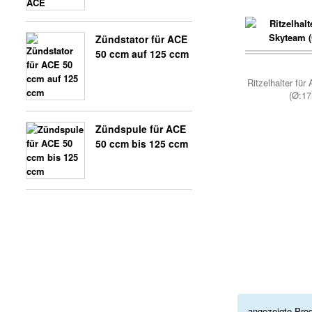
Zündstator für ACE
50 ccm auf 125 ccm
Korb..
Ritzelhalter fü
(Ø:1
SHINERAY TEILE 350CCM
Zündspule für ACE
50 ccm bis 125 ccm
angezeigte Pro