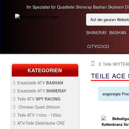
Ihr Spezialist für Quadteile Shineray Bashan Skyteam Dir
SHINERAY
BASHAN
CITYCOCO
Teile SKYTEA
KATEGORIEN
TEILE ACE
Ersatzteile ATV
BASHAN
BASHAN 200CC BS200S3
Ersatzteile ATV
SHINERAY
angezeigte Pro
SHINERAY 250 STIXE ST9E
Teile ATV
SPY RACING
SPY250F1
Chinese Quad 200ccm
ERSATZ CHINESE QUAD
Teile ATV 110cc - 125cc
200CCM
TEILE ATV 110CC -
ATV-Teile Elektrische CRZ
QUAD SHINERAY 300
125CC
SPY250F3
Antrieb
ATV-TEILE