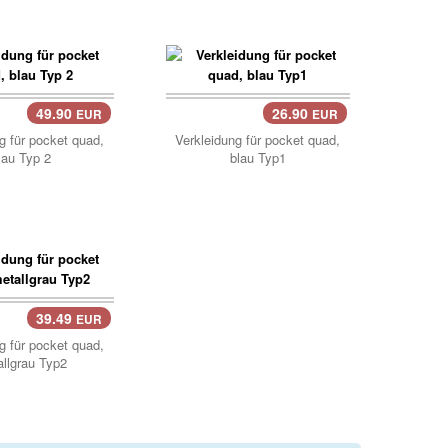
49.90
26.90
EUR
EUR
g für pocket quad,
Verkleidung für pocket quad,
lau Typ 2
blau Typ1
39.49
EUR
..
g für pocket quad,
llgrau Typ2