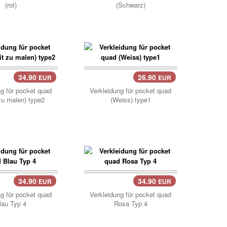
(rot)
(Schwarz)
34.90
26.90
EUR
EUR
Korb..
ng für pocket quad
Verkleidung für pocket quad
 zu malen) type2
(Weiss) type1
34.90
34.90
EUR
EUR
..
ng für pocket quad
Verkleidung für pocket quad
lau Typ 4
Rosa Typ 4