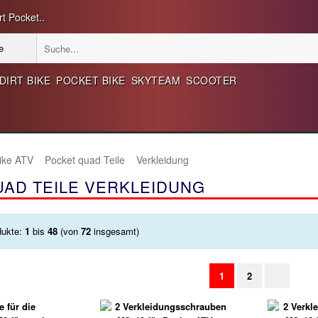
t Pocket..
DIRT BIKE
POCKET BIKE
SKYTEAM
SCOOTER
Bike ATV
Pocket quad Teile
Verkleidung
AD TEILE VERKLEIDUNG
dukte:
1
bis
48
(von
72
insgesamt)
1
2