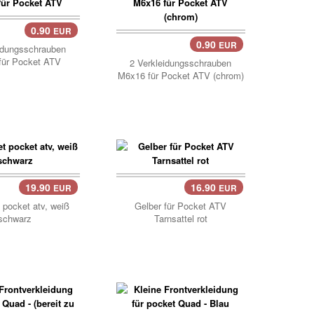
0.90
EUR
..
0.90
EUR
idungsschrauben
für Pocket ATV
2 Verkleidungsschrauben
M6x16 für Pocket ATV (chrom)
19.90
16.90
EUR
EUR
..
 pocket atv, weiß
Gelber für Pocket ATV
schwarz
Tarnsattel rot