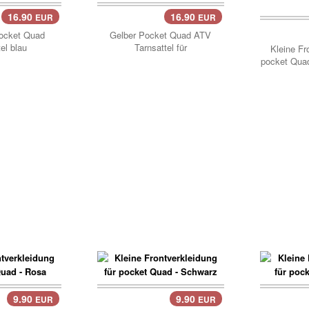
16.90
16.90
EUR
EUR
Korb
Pocket Quad
Gelber Pocket Quad ATV
el blau
Tarnsattel für
Kleine Fr
pocket Quad
9.90
9.90
EUR
EUR
Korb