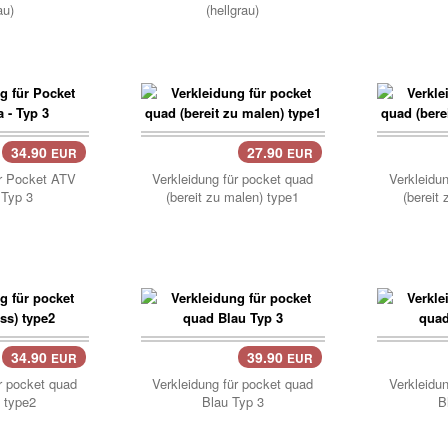
au)
(hellgrau)
34.90
27.90
EUR
EUR
ür Pocket ATV
Verkleidung für pocket quad
Verkleidu
 Typ 3
(bereit zu malen) type1
(bereit
34.90
39.90
EUR
EUR
Korb
r pocket quad
Verkleidung für pocket quad
Verkleidu
 type2
Blau Typ 3
B