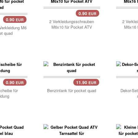
0.90
EUR
Korb
0.90
EUR
2 Verkleidungsschrauben
2 Verkle
M6x10 für Pocket ATV
M6x16 
 Verkleidung M6
et quad
0.90
11.90
EUR
EUR
Korb..
Korb
heibe für
Benzintank für pocket quad
Dekor-Set
idung