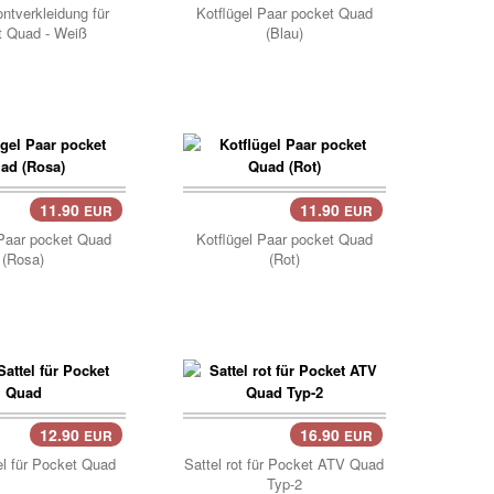
ontverkleidung für
Kotflügel Paar pocket Quad
t Quad - Weiß
(Blau)
11.90
11.90
EUR
EUR
..
Korb..
 Paar pocket Quad
Kotflügel Paar pocket Quad
(Rosa)
(Rot)
12.90
16.90
EUR
EUR
..
el für Pocket Quad
Sattel rot für Pocket ATV Quad
Typ-2