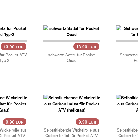
13.90
13.90
EUR
EUR
Korb..
Korb
 für Pocket ATV
schwartz Sattel für Pocket
Schwarzer
Typ-2
Quad
P
9.90
9.90
EUR
EUR
Korb..
Korb
Wickelrolle aus
Selbstklebende Wickelrolle aus
Selbstklebe
für Pocket ATV
Carbon-Imitat für Pocket ATV
Carbon-Imi