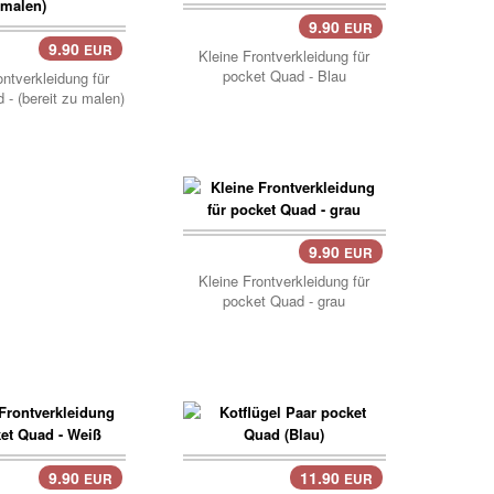
9.90
EUR
Korb..
9.90
EUR
..
Kleine Frontverkleidung für
pocket Quad - Blau
ontverkleidung für
 - (bereit zu malen)
9.90
EUR
Kleine Frontverkleidung für
pocket Quad - grau
9.90
11.90
EUR
EUR
..
Korb..