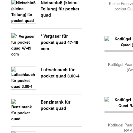
Nietschloß (kleine
Kleine Frontve
Teilung) für pocket
pocket Qu
quad
* Vergaser für
pocket quad 47-49
ccm
Korb..
Kotflügel Paa
Luftschlauch für
(Ge
pocket quad 3.00-4
Benzintank für
pocket quad
Korb..
Kotflügel Paa
RAP