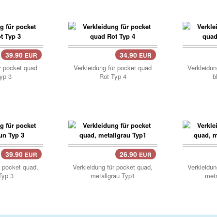
39.90
34.90
EUR
EUR
Korb..
r pocket quad
Verkleidung für pocket quad
Verkleidun
yp 3
Rot Typ 4
b
39.90
26.90
EUR
EUR
Korb
r pocket quad,
Verkleidung für pocket quad,
Verkleidun
Typ 3
metallgrau Typ1
meta