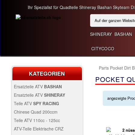
Ihr Spezialist für Quadteile Shineray Bashan Skyteam Dir
SHINERAY
BASHAN
CITYCOCO
Parts Pocket Dirt 
KATEGORIEN
POCKET QU
Ersatzteile ATV
BASHAN
BASHAN 200CC BS200S3
Ersatzteile ATV
SHINERAY
angezeigte Pro
SHINERAY 250 STIXE ST9E
Teile ATV
SPY RACING
SPY250F1
Chinese Quad 200ccm
ERSATZ CHINESE QUAD
Teile ATV 110cc - 125cc
200CCM
TEILE ATV 110CC -
ATV-Teile Elektrische CRZ
QUAD SHINERAY 300
125CC
SPY250F3
Antrieb
ATV-TEILE