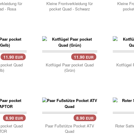
rkleidung für
Kleine Frontverkleidung für
Kleine Fr
ad - Rosa
pocket Quad - Schwarz
pocke
11.90
11.90
EUR
EUR
Korb..
Korb
r pocket Quad
Kotflügel Paar pocket Quad
Kotflügel
lb)
(Grün)
8.90
8.90
EUR
EUR
Korb..
Korb
r pocket Quad
Paar Fußstütze Pocket ATV
Roter Satt
TOR
Quad